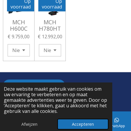
Op
Op
voorraad
voorraad
MCH
MCH
H600C
H780HT
€ 9.759,00
€ 12.992,00
ALGEMENE VOORWAARDEN
Deze website maakt gebruik van cookies om
uw ervaring te verbeteren en op maat
© 2024 - 2026 Agri Technics
gemaakte advertenties weer te geven. Door op
Powered by
JouwWeb
‘Accepteren’ te klikken, gaat u akkoord met het
gebruik van alle cookies.
Afwijzen
Accepteren
E-mailadres
Telefoonnummer
Kaart
Facebook
WhatsApp