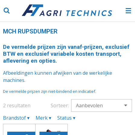
Ga
direct
naar
de
MCH RUPSDUMPER
hoofdinhoud
De vermelde prijzen zijn vanaf-prijzen, exclusief
BTW en exclusief variabele kosten transport,
aflevering en opties.
Afbeeldingen kunnen afwijken van de werkelijke
machines.
De vermelde prijzen zijn niet-bindend en indicatief.
2 resultaten
Sorteer:
Brandstof
▾
Merk
▾
Status
▾