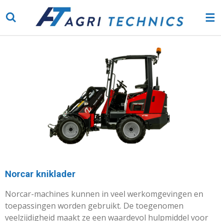
Ga
direct
naar
de
hoofdinhoud
Norcar kniklader
Norcar-machines kunnen in veel werkomgevingen en
toepassingen worden gebruikt. De toegenomen
veelzijdigheid maakt ze een waardevol hulpmiddel voor