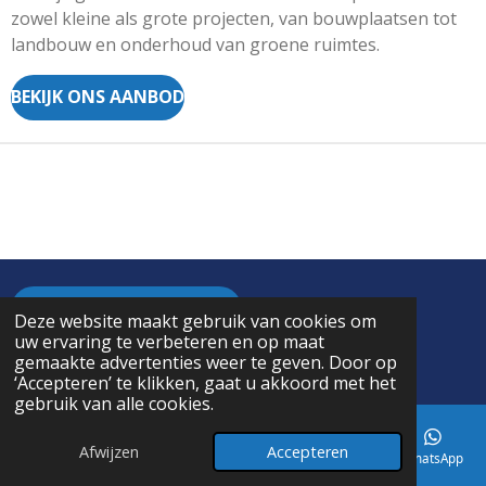
zowel kleine als grote projecten, van bouwplaatsen tot
landbouw en onderhoud van groene ruimtes.
BEKIJK ONS AANBOD
ALGEMENE VOORWAARDEN
Deze website maakt gebruik van cookies om
uw ervaring te verbeteren en op maat
© 2024 - 2026 Agri Technics
gemaakte advertenties weer te geven. Door op
Powered by
JouwWeb
‘Accepteren’ te klikken, gaat u akkoord met het
gebruik van alle cookies.
Afwijzen
Accepteren
E-mailadres
Telefoonnummer
Kaart
Facebook
WhatsApp