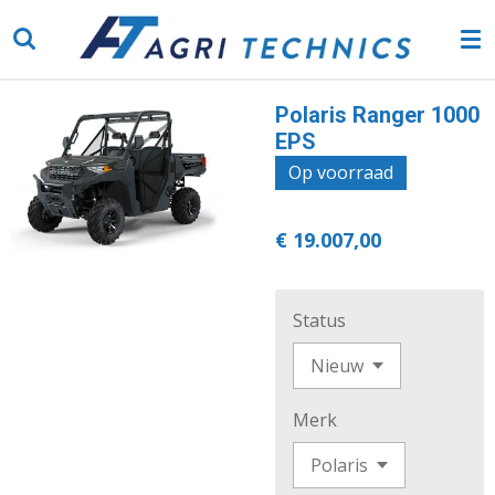
Ga
direct
naar
de
Polaris Ranger 1000
hoofdinhoud
EPS
Op voorraad
€ 19.007,00
Status
Merk