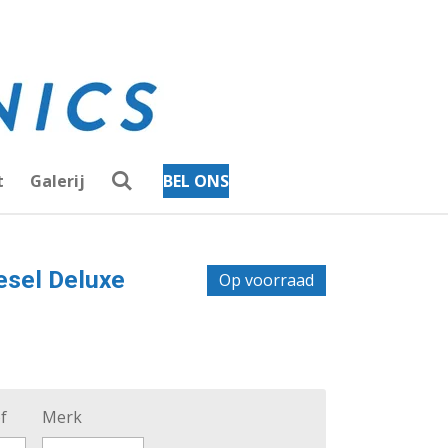
t
Galerij
BEL ONS
esel Deluxe
Op voorraad
f
Merk