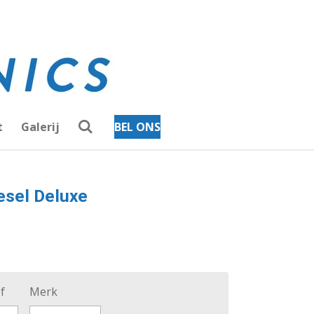
t
Galerij
BEL ONS
esel Deluxe
f
Merk