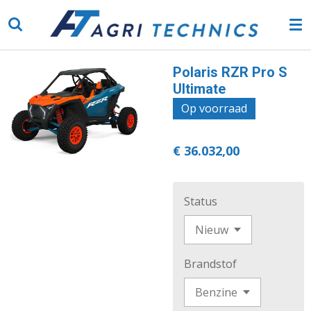
Ga
direct
naar
de
Polaris RZR Pro S
hoofdinhoud
Ultimate
Op voorraad
€ 36.032,00
Status
Brandstof