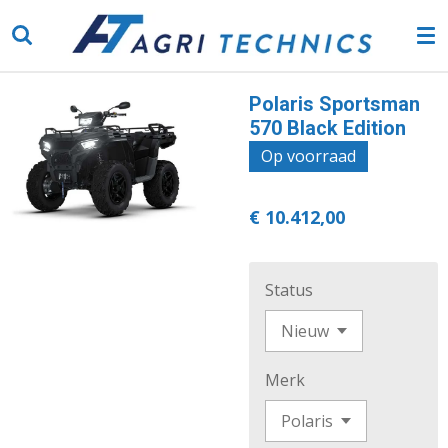
Ga
direct
naar
de
Polaris Sportsman
hoofdinhoud
570 Black Edition
Op voorraad
€ 10.412,00
Status
Merk