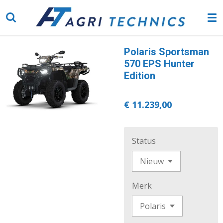
Ga
direct
naar
de
Polaris Sportsman
hoofdinhoud
570 EPS Hunter
Edition
€ 11.239,00
Status
Merk