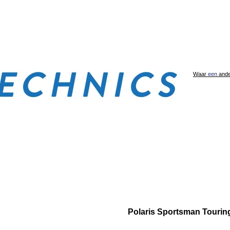
Waar
een
ander
Polaris Sportsman Tourin