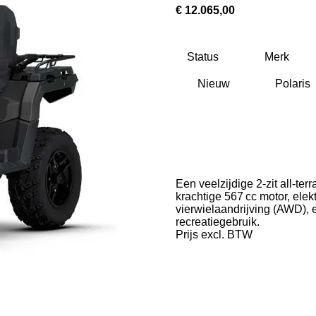
€ 12.065,00
Status
Merk
Een veelzijdige 2‑zit all‑te
krachtige 567 cc motor, ele
vierwielaandrijving (AWD), en
recreatiegebruik.
Prijs excl. BTW