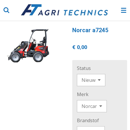
Ga
direct
naar
de
Norcar a7245
hoofdinhoud
€ 0,00
Status
Merk
Brandstof