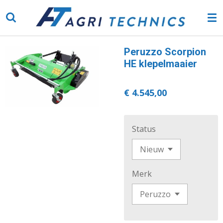
Ga
direct
naar
de
Peruzzo Scorpion
hoofdinhoud
HE klepelmaaier
€ 4.545,00
Status
Merk