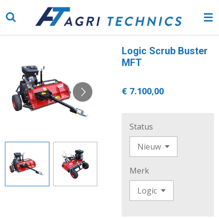
Ga
direct
naar
de
Logic Scrub Buster
hoofdinhoud
MFT
€ 7.100,00
Status
Merk