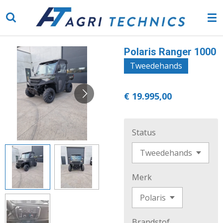
Ga
direct
naar
de
Polaris Ranger 1000
hoofdinhoud
Tweedehands
€ 19.995,00
Status
Merk
Brandstof