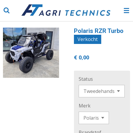
Ga
direct
naar
de
Polaris RZR Turbo
hoofdinhoud
Verkocht
€ 0,00
Status
Merk
Brandstof