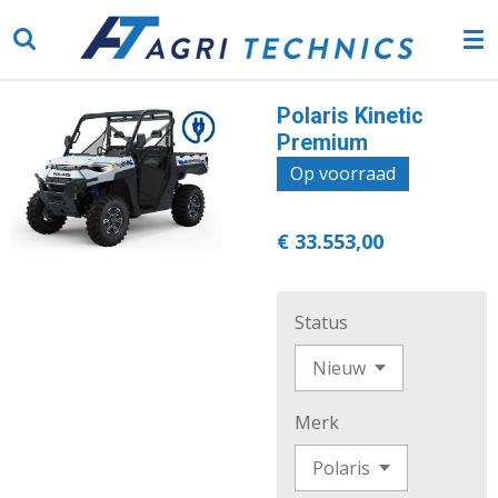
Ga
direct
naar
de
Polaris Kinetic
hoofdinhoud
Premium
Op voorraad
€ 33.553,00
Status
Merk