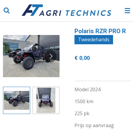
Ga
direct
naar
de
Polaris RZR PRO R
hoofdinhoud
Tweedehands
€ 0,00
Model 2024
1500 km
225 pk
Prijs op aanvraag